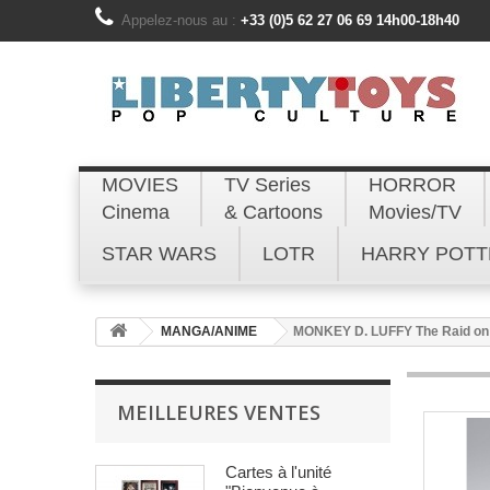
Appelez-nous au :
+33 (0)5 62 27 06 69 14h00-18h40
MOVIES
TV Series
HORROR
Cinema
& Cartoons
Movies/TV
STAR WARS
LOTR
HARRY POTT
MANGA/ANIME
MONKEY D. LUFFY The Raid on 
MEILLEURES VENTES
Cartes à l'unité