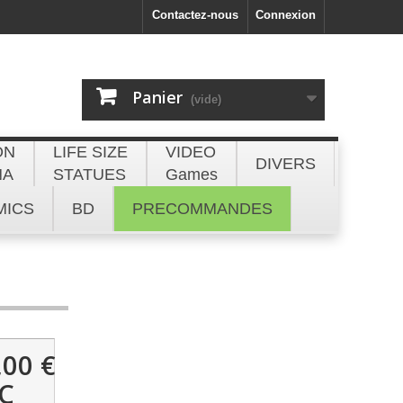
Contactez-nous
Connexion
Panier
(vide)
ON
LIFE SIZE
VIDEO
DIVERS
NA
STATUES
Games
MICS
BD
PRECOMMANDES
,00 €
C