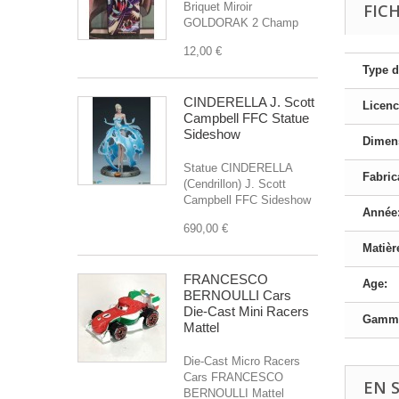
Briquet Miroir
FIC
GOLDORAK 2 Champ
12,00 €
Type d
CINDERELLA J. Scott
Licenc
Campbell FFC Statue
Sideshow
Dimen
Statue CINDERELLA
Fabric
(Cendrillon) J. Scott
Campbell FFC Sideshow
Année
690,00 €
Matièr
FRANCESCO
Age:
BERNOULLI Cars
Die-Cast Mini Racers
Gamme
Mattel
Die-Cast Micro Racers
Cars FRANCESCO
EN 
BERNOULLI Mattel