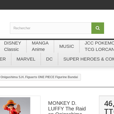
DISNEY
MANGA
JCC POKEM
MUSIC
Classic
Anime
TCG LORCA
ER
MARVEL
DC
SUPER HEROES & CO
Onigashima S.H. Figuarts ONE PIECE Figurine Bandai
46
MONKEY D.
LUFFY The Raid
TT