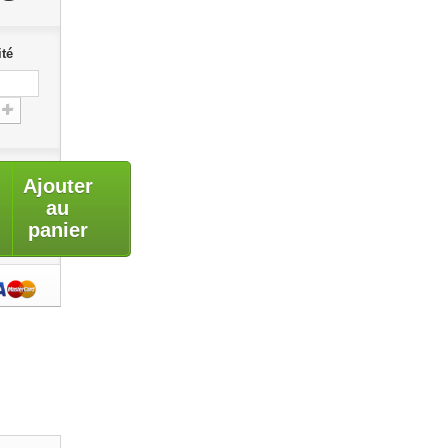
té
Ajouter
au
panier