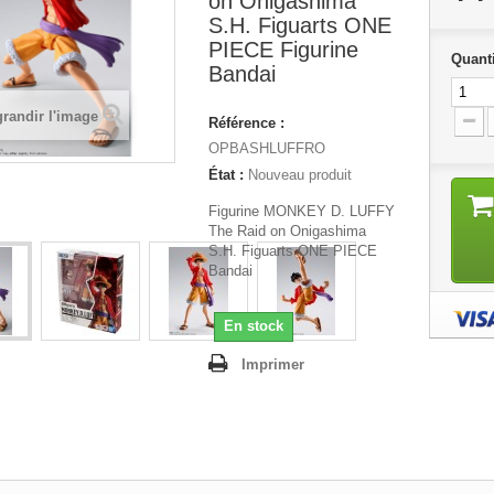
on Onigashima
S.H. Figuarts ONE
PIECE Figurine
Quanti
Bandai
randir l'image
Référence :
OPBASHLUFFRO
État :
Nouveau produit
Figurine MONKEY D. LUFFY
The Raid on Onigashima
S.H. Figuarts ONE PIECE
Bandai
En stock
Imprimer