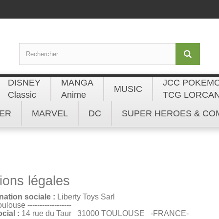
DISNEY
MANGA
JCC POKEM
MUSIC
Classic
Anime
TCG LORCA
ER
MARVEL
DC
SUPER HEROES & CO
ions légales
ation sociale :
Liberty Toys Sarl
ulouse ------------------
cial :
14 rue du Taur 31000 TOULOUSE -FRANCE-