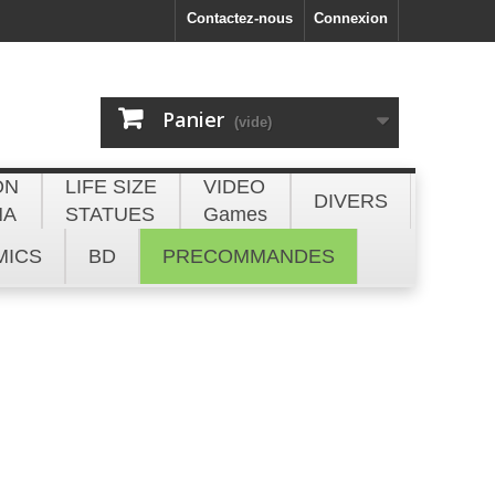
Contactez-nous
Connexion
Panier
(vide)
ON
LIFE SIZE
VIDEO
DIVERS
NA
STATUES
Games
MICS
BD
PRECOMMANDES