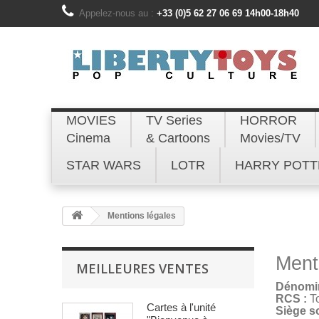
Appelez-nous au :
+33 (0)5 62 27 06 69 14h00-18h40
MOVIES
TV Series
HORROR
Cinema
& Cartoons
Movies/TV
STAR WARS
LOTR
HARRY POTT
Mentions légales
Ment
MEILLEURES VENTES
Dénomin
RCS :
To
Cartes à l'unité
Siège so