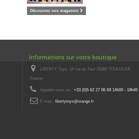
Découvrez nos magasins
Informations sur votre boutique
LIBERTY Toys, 14 rue du Taur 31000 TOULOUSE
France
Appelez-nous au :
+33 (0)5 62 27 06 69 14h00 - 18h45
E-mail :
libertytoys@orange.fr