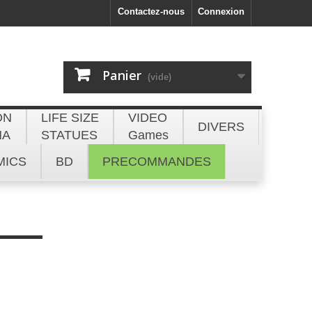
Contactez-nous
Connexion
Panier
(vide)
ON
LIFE SIZE
VIDEO
DIVERS
NA
STATUES
Games
MICS
BD
PRECOMMANDES