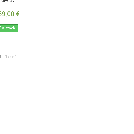
NECA
69,00 €
En stock
 - 1 sur 1.