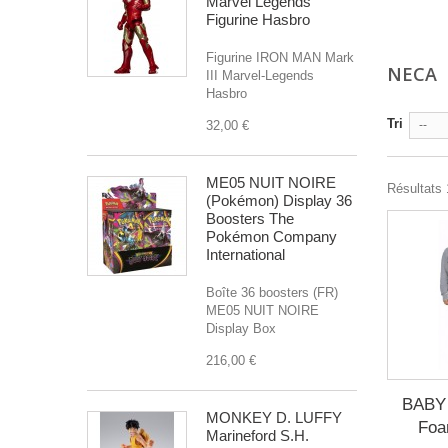
Marvel Legends
Figurine Hasbro
Figurine IRON MAN Mark
NECA
III Marvel-Legends
Hasbro
Tri
32,00 €
--
ME05 NUIT NOIRE
Résultats 1
(Pokémon) Display 36
Boosters The
Pokémon Company
International
Boîte 36 boosters (FR)
ME05 NUIT NOIRE
Display Box
216,00 €
BABY
MONKEY D. LUFFY
Foa
Marineford S.H.