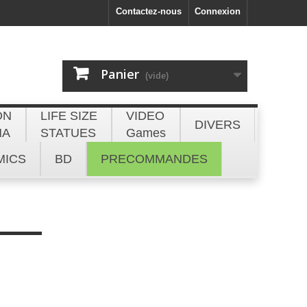
Contactez-nous
Connexion
Panier
(vide)
ON
LIFE SIZE
VIDEO
DIVERS
NA
STATUES
Games
MICS
BD
PRECOMMANDES