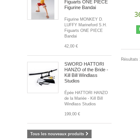
Figuarts ONE PIECE
Figurine Bandai
3
Figurine MONKEY D.
LUFFY Marineford S.H.
Figuarts ONE PIECE
Bandai
42,00 €
Résultats 1
SWORD HATTORI
HANZO of the Bride -
Kill Bill Windlass
Studios
Épée HATTORI HANZO
de la Mariée - Kill Bill
Windlass Studios
199,00 €
Tous les nouveaux produits