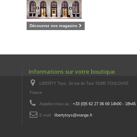
Découvrez nos magasins
Informations sur votre boutique
LIBERTY Toys, 14 rue du Taur 31000 TOULOUSE
France
Appelez-nous au :
+33 (0)5 62 27 06 69 14h00 - 18h45
E-mail :
libertytoys@orange.fr