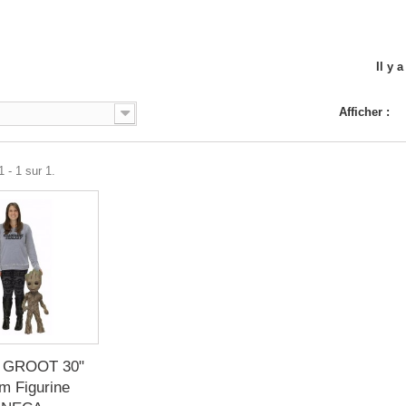
Il y 
Afficher :
 - 1 sur 1.
 GROOT 30"
m Figurine