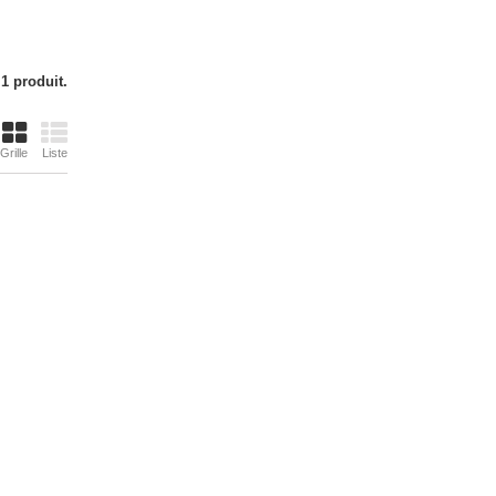
a 1 produit.
Grille
Liste