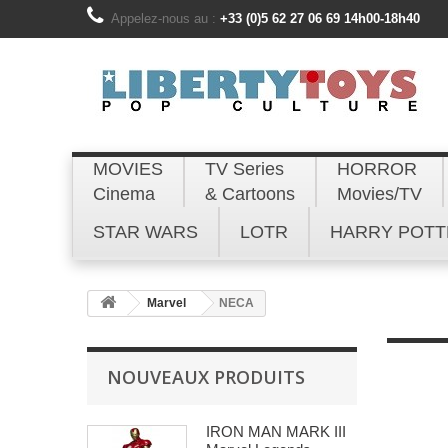
Appelez-nous au :
+33 (0)5 62 27 06 69 14h00-18h40
MOVIES
TV Series
HORROR
Cinema
& Cartoons
Movies/TV
STAR WARS
LOTR
HARRY POTT
Marvel
NECA
NOUVEAUX PRODUITS
IRON MAN MARK III