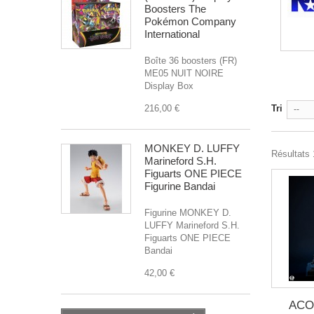
Boosters The
Pokémon Company
International
Boîte 36 boosters (FR)
ME05 NUIT NOIRE
Display Box
216,00 €
Tri
--
MONKEY D. LUFFY
Résultats 1
Marineford S.H.
Figuarts ONE PIECE
Figurine Bandai
Figurine MONKEY D.
LUFFY Marineford S.H.
Figuarts ONE PIECE
Bandai
42,00 €
ACO