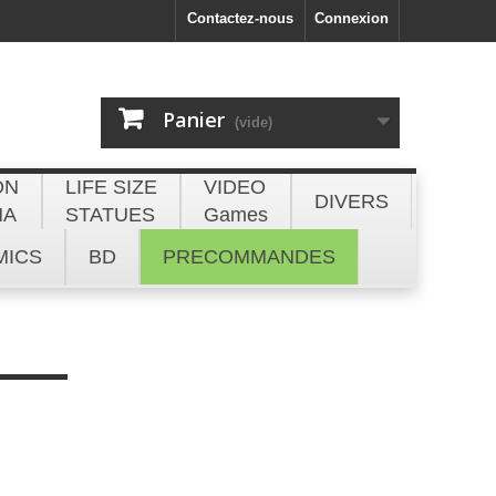
Contactez-nous
Connexion
Panier
(vide)
ON
LIFE SIZE
VIDEO
DIVERS
NA
STATUES
Games
MICS
BD
PRECOMMANDES